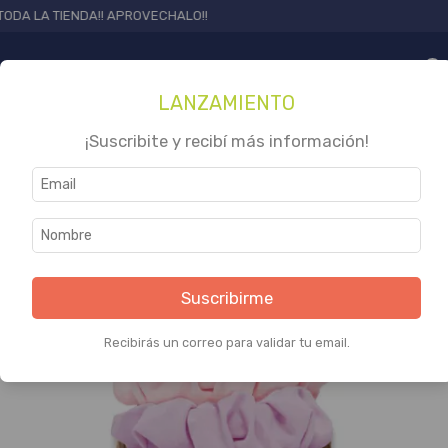
A TIENDA!! APROVECHALO!!
0
LANZAMIENTO
20% OFF
¡Suscribite y recibí más información!
1
/
1
Suscribirme
Recibirás un correo para validar tu email.