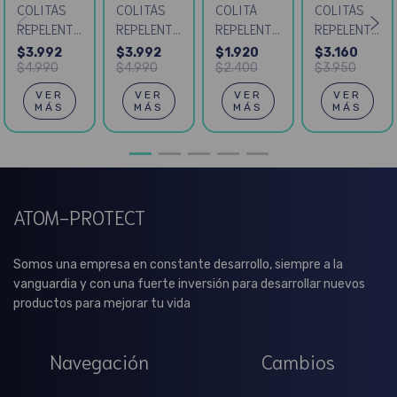
COLITAS
COLITA
COLITAS
COLITAS
REPELENTES
REPELENTE
REPELENTES
REPELENTES
DE PIOJOS
DE PIOJOS
DE PIOJOS
DE PIOJOS
$3.992
$1.920
$3.160
$3.992
ESCOLARES
LILA
ESCOLARES
SET X 4
$4.990
$2.400
$3.950
$4.990
SET X4
SET X2
KIDS
VER
VER
VER
VER
AZUL
VERDE
MÁS
MÁS
MÁS
MÁS
ATOM-PROTECT
Somos una empresa en constante desarrollo, siempre a la
vanguardia y con una fuerte inversión para desarrollar nuevos
productos para mejorar tu vida
Navegación
Cambios