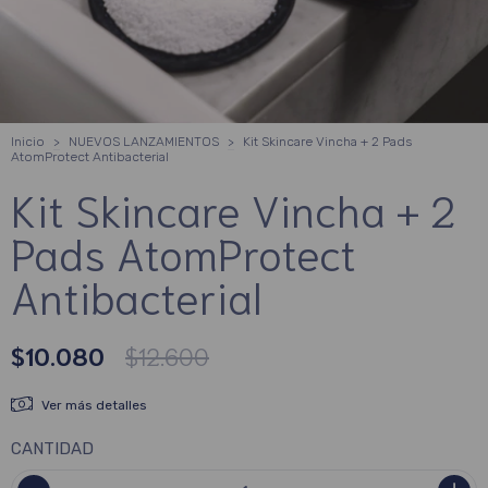
Inicio
>
NUEVOS LANZAMIENTOS
>
Kit Skincare Vincha + 2 Pads
AtomProtect Antibacterial
Kit Skincare Vincha + 2
Pads AtomProtect
Antibacterial
$10.080
$12.600
Ver más detalles
CANTIDAD