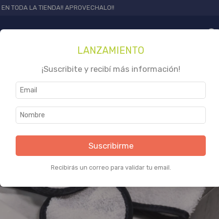
 LA TIENDA!! APROVECHALO!!
0
LANZAMIENTO
20% OFF
¡Suscribite y recibí más información!
1
/
3
Suscribirme
Recibirás un correo para validar tu email.